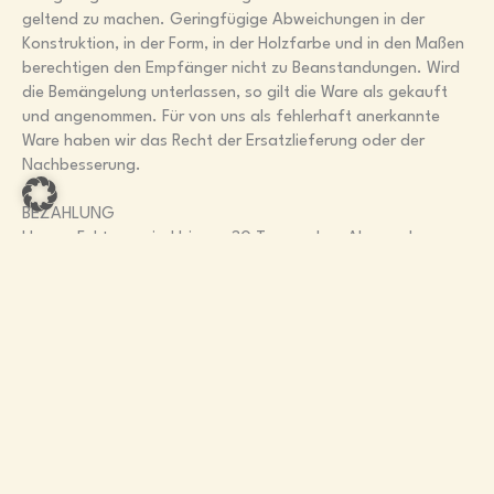
geltend zu machen. Geringfügige Abweichungen in der
Konstruktion, in der Form, in der Holzfarbe und in den Maßen
berechtigen den Empfänger nicht zu Beanstandungen. Wird
die Bemängelung unterlassen, so gilt die Ware als gekauft
und angenommen. Für von uns als fehlerhaft anerkannte
Ware haben wir das Recht der Ersatzlieferung oder der
Nachbesserung.
BEZAHLUNG
Unsere Fakturen sind binnen 30 Tagen ohne Abzug ab
Fakturendatum zahlbar. Bei Verschlechterung der
Vermögenslage bzw. Zahlungsunfähigkeit des Käufers nach
Kaufabschluss wird unsere Forderung sofort fällig. Bei
Eintritt obiger Verhältnisse sind wir zu weiteren Lieferungen
aus einem Kaufabschluss nicht verpflichtet. Bei
Zahlungsverzug des Käufers ist der Unternehmer berechtigt,
die in seinem Vorbehaltseigentum stehenden Gegenstände
zurückzunehmen, ohne dass dies einem Vertragsrücktritt
gleichzusetzen ist.