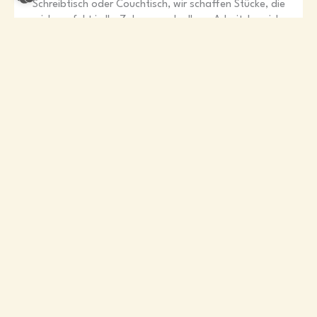
Schreibtisch oder Couchtisch, wir schaffen Stücke, die
sich perfekt in Ihr Zuhause oder Ihren Arbeitsbereich
integrieren.
ANFRAGEN
03
Betten